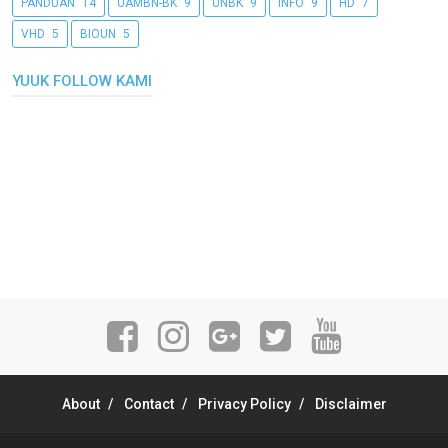
PANDUAN
14
UAMBN-BK
9
UNBK
9
INFO
9
HD
7
VHD
5
BIOUN
5
YUUK FOLLOW KAMI
About
Contact
Privacy Policy
Disclaimer