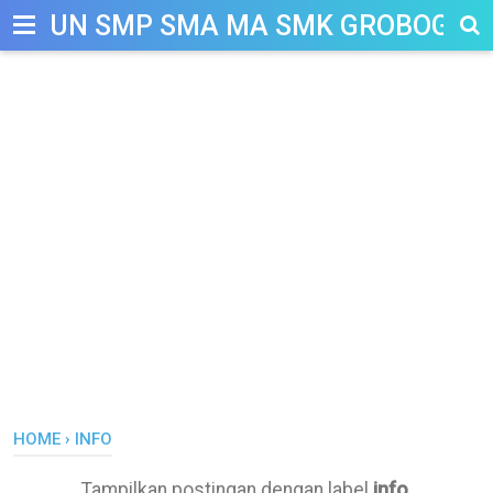
-->
UN SMP SMA MA SMK GROBOGAN
HOME
›
INFO
Tampilkan postingan dengan label
info
.